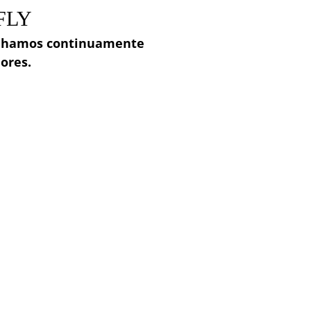
FLY
balhamos continuamente
ores.
AS